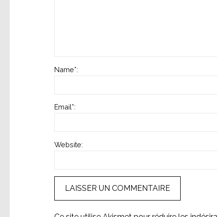
Name
*
:
Email
*
:
Website:
Ce site utilise Akismet pour réduire les indésir