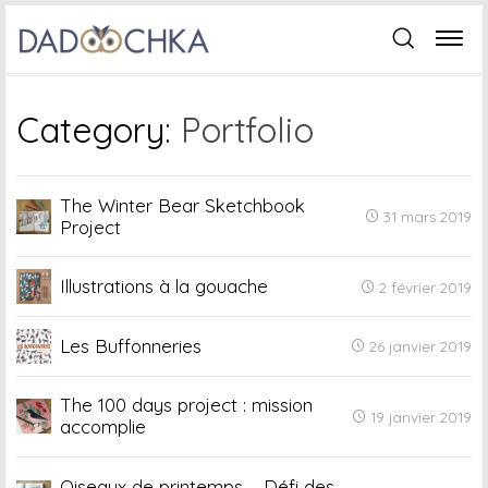
Category:
Portfolio
The Winter Bear Sketchbook
31 mars 2019
Project
Illustrations à la gouache
2 février 2019
Les Buffonneries
26 janvier 2019
The 100 days project : mission
19 janvier 2019
accomplie
Oiseaux de printemps – Défi des